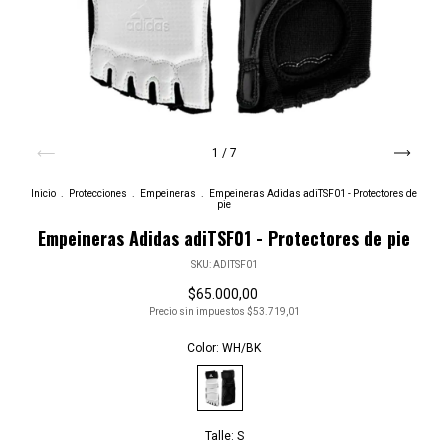
1
/
7
Inicio
.
Protecciones
.
Empeineras
.
Empeineras Adidas adiTSF01 - Protectores de
pie
Empeineras Adidas adiTSF01 - Protectores de pie
SKU:
ADITSF01
$65.000,00
Precio sin impuestos
$53.719,01
Color:
WH/BK
Talle:
S