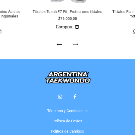
enino Adidas
Tibiales Tusah EZ-Fit - Protectores tibiales
Tibiales Elas
 inguinales
Pro
$76.000,00
Comprar
Términos y Condiciones
Política de Envíos
Política de Cambios