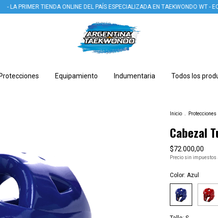
RIMER TIENDA ONLINE DEL PAÍS ESPECIALIZADA EN TAEKWONDO WT - EQUIPAMI
Protecciones
Equipamiento
Indumentaria
Todos los prod
Inicio
.
Protecciones
Cabezal T
$72.000,00
Precio sin impuestos
Color:
Azul