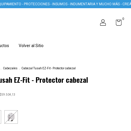
ENTO - PROTECCIONES - INSUMOS - INDUMENTARIA Y MUCHO MÁS - CREÁ TU CU
0
uctos
Volver al Sitio
.
Cabezales
.
Cabezal Tusah EZ-Fit - Protector cabezal
usah EZ-Fit - Protector cabezal
$59.504,13