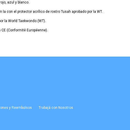
rojo, azul y blanco.
 la con el protector acrílico de rostro Tusah aprobado por la WT.
r la World Taekwondo (WT).
CE (Conformité Européenne).
ciones y Reembolsos
Trabajá con Nosotros