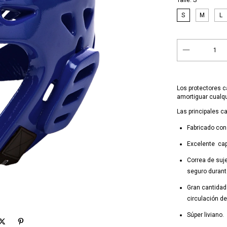
Talle:
S
S
M
L
Los protectores c
amortiguar cualqu
Las principales ca
Fabricado con
Excelente cap
Correa de suje
seguro durant
Gran cantidad 
circulación del
Súper liviano.